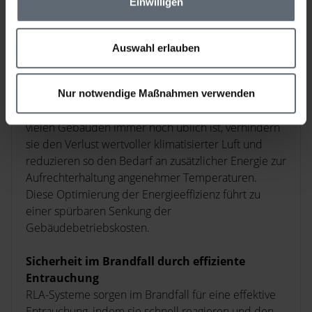
Einwilligen
Energiekostenreduzierung
Auswahl erlauben
RLA-Systeme tragen zur Senkung der Energiekosten
bei, indem sie die Heiz- und Kühlleistung des
Gebäudes effizienter nutzen. Im Gegensatz zu einer
Nur notwendige Maßnahmen verwenden
permanenten Öffnung im Schachtkopf, wie sie in
vielen Gebäuden immer noch üblich ist, verhindern
sie den Verlust wertvoller klimatisierter Luft und
reduzieren so den Bedarf an zusätzlicher Energie zur
Aufrechterhaltung angenehmer Temperaturen.
Diese Optimierung der Energieeffizienz führt zu
einer spürbaren Senkung der
Gebäudebetriebskosten.
Sicherheit im Brandfall durch effiziente
Entrauchung
RLA-Systeme sorgen im Brandfall für eine effektive
Entrauchung, indem sie schnell reagieren und den