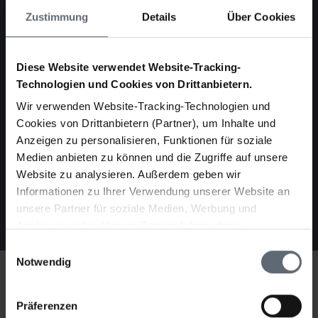
Ihre Nachricht an uns
Zustimmung
Details
Über Cookies
Diese Website verwendet Website-Tracking-
Technologien und Cookies von Drittanbietern.
Hiermit akzeptiere ich die
Datenschutzbedingungen
,
Wir verwenden Website-Tracking-Technologien und
sowie kontaktiert zu werden. Mit (*) markierte Felder
Cookies von Drittanbietern (Partner), um Inhalte und
sind Pflichtfelder.
Anzeigen zu personalisieren, Funktionen für soziale
Medien anbieten zu können und die Zugriffe auf unsere
Website zu analysieren. Außerdem geben wir
ABSENDEN
Informationen zu Ihrer Verwendung unserer Website an
unsere Partner für soziale Medien, Werbung und
Analysen weiter. Unsere Partner führen diese
Informationen möglicherweise mit weiteren Daten
Einwilligungsauswahl
zusammen, die Sie ihnen bereitgestellt haben oder die
Notwendig
sie im Rahmen Ihrer Nutzung der Dienste gesammelt
haben. Sie geben Ihre Einwilligung zu unseren Website-
Präferenzen
Tracking-Maßnahmen und sind einverstanden das wir