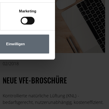
Marketing
Einwilligen
02/2018
NEUE VFE-BROSCHÜRE
Kontrollierte natürliche Lüftung (KNL) -
bedarfsgerecht, nutzerunabhängig, kosteneffizient.