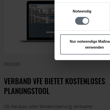
Einwilligungsauswahl
Notwendig
Nur notwendige Maßn
verwenden
09/2020
VERBAND VFE BIETET KOSTENLOSES
PLANUNGSTOOL
Ob Neubau oder Modernisierung, wirksame